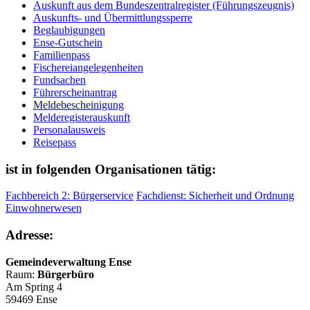
Auskunft aus dem Bundeszentralregister (Führungszeugnis)
Auskunfts- und Übermittlungssperre
Beglaubigungen
Ense-Gutschein
Familienpass
Fischereiangelegenheiten
Fundsachen
Führerscheinantrag
Meldebescheinigung
Melderegisterauskunft
Personalausweis
Reisepass
ist in folgenden Organisationen tätig:
Fachbereich 2: Bürgerservice
Fachdienst: Sicherheit und Ordnung
Einwohnerwesen
Adresse:
Gemeindeverwaltung Ense
Raum:
Bürgerbüro
Am Spring 4
59469 Ense