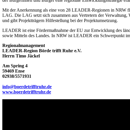
der Bürgerinnen und Bürger eine regionale Entwicklungsstrategie 
Mit der Anerkennung als eine von 28 LEADER-Regionen in NRW fließe
LAG. Die LAG setzt sich zusammen aus Vertretern der Verwaltung, Wi
und gibt Projektträgern Hilfestellung bei der Projektumsetzung.
LEADER ist eine Fördermaßnahme der EU zur Entwicklung des ländl
sowie Mitteln des Landes. In NRW ist LEADER ein Schwerpunkt i
Regionalmanagement
LEADER-Region Börde trifft Ruhr e.V.
Herrn Timo Jäckel
Am Spring 4
59469 Ense
02938/5571931
info@boerdetrifftruhr.de
www.boerdetrifftruhr.de