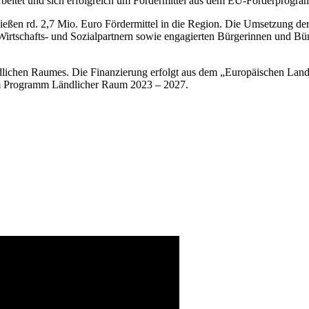
erarbeitet und sich erfolgreich um Fördermittel aus dem EU-Förderp
n rd. 2,7 Mio. Euro Fördermittel in die Region. Die Umsetzung der 
rtschafts- und Sozialpartnern sowie engagierten Bürgerinnen und Bür
ichen Raumes. Die Finanzierung erfolgt aus dem „Europäischen Land
m Programm Ländlicher Raum 2023 – 2027.