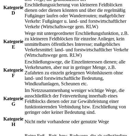
Erschließungssicherung von kleineren Feldblöcken
Kategorie
dienen oder dienen könnten und über die regelmäßig
D
Fußgänger laufen oder Wanderrouten; maßgeblicher
Verkehr: Fußgänger u. land- und forstwirtschaftlicher
Verkehr (Wirtschaftswege gem. RLW)
Wege mit untergeordneter Erschließungsfunktion, z.B.
zu kleineren Feldblöcken für einzelne Anlieger, kein
Kategorie
unmittelbares öffentliches Interesse; maßgebliches
E
Verkehrsmittel: land- und forstwirtschaftlicher Verkehr
(Wirtschaftswege gem. RLW)
Erschließungswege, die Einzelinteressen dienen; alle
Verkehrsarten, aber nur in geringer Menge, z.B.
Kategorie
Zufahrten zu einzeln gelegenen Wohnhäusern ohne
F
land- und forstwirtschaftliche Bedeutung,
Windkraftanlagen, Scheunen etc.
Im Netzzusammenhang weniger wichtige Wege, die
ausschließlich der Feinverteilung innerhalb eines
Kategorie
Feldblocks dienen oder zur Gewährleistung einer
G
funktionierenden Verbindung bzw. Erschließung von
geringer oder keiner Bedeutung sind.
Kategorie
Nicht mehr vorhandene oder genutzte Wege
H
Reine Fuß-, Reit- bzw. Radwege, die als selbständige