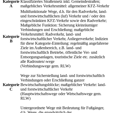
Kategorie
Klassifiziertes Straßennetz inkl. Gemeindestraßen;
A
maßgebliches Verkehrsmittel: allgemeiner KFZ-Verkehr
Multifunktionale Wege, d.h. für den Radverkehr, land-
und forstwirtschaftlichen (luf) Verkehr und / oder den
eingeschränkten KFZ-Verkehr sowie den Radverkehr;
Maßgebliche Funktion: Sicherung kleinräumiger
Verbindungen und Erschließung; maßgebliche
Verkehrsmittel: Radverkehr, land- und
Kategorie
forstwirtschaftlicher Verkehr, Anliegerverkehr; Indizien
B
für diese Kategorie-Einteilung: regelmäßig angefahrene
Ziele im Außenbereich, z.B. land- und
forstwirtschaftlich Betriebe, öffentliche Ver- und
Entsorgungsanlagen, touristische Ziele etc. zusätzlich
alle Radrouten/-wege
(Verbindungswege gem. RLW)
Wege zur Sicherstellung land- und forstwirtschaftlich
Verbindungen oder Erschließung ganzer
Kategorie
Bewirtschaftungsblöcke; maßgeblicher Verkehr: land-
C
und forstwirtschaftlicher Verkehr
(Hauptwirtschaftswege oder Wirtschaftswege gem.
RLW)
Untergeordnete Wege mit Bedeutung für Fußgänger,
d.h. Wege, die grundsätzlich der