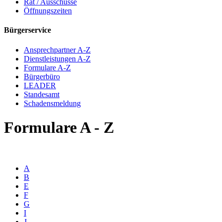
Rat / Ausschüsse
Öffnungszeiten
Bürgerservice
Ansprechpartner A-Z
Dienstleistungen A-Z
Formulare A-Z
Bürgerbüro
LEADER
Standesamt
Schadensmeldung
Formulare A - Z
A
B
E
F
G
I
J