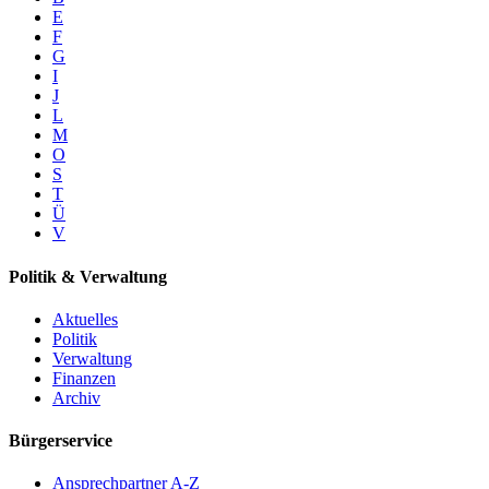
E
F
G
I
J
L
M
O
S
T
Ü
V
Politik & Verwaltung
Aktuelles
Politik
Verwaltung
Finanzen
Archiv
Bürgerservice
Ansprechpartner A-Z