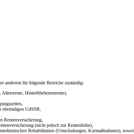
er anderem für folgende Bereiche zuständig:
ltersrente, Hinterbliebenenrente),
gungszeiten,
der ehemaligen UdSSR,
en Rentenversicherung,
entenversicherung (nicht jedoch zur Rentenhöhe),
dizinischen Rehabilitation (Umschulungen, Kurmaßnahmen), soweit di